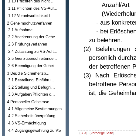
1.10 Pflichten des nicht ...
Anzahl/A
1.11 Pflichten des VS-Auf...
(Wiederholu
1.12 Verantwortlichkeit f...
- aus konkrete
2 Geheimschutzverfahren
2.1 Aufnahme
- bei Erlösche
2.2 Anerkennung der Gehe...
zu belehren.
2.3 Prüfungsverfahren
(2) Belehrungen 
2.4 Zulassung zu VS-Auft...
persönlich durchz
2.5 Grenzüberschreitende...
der betroffenen 
2.6 Beendigung der Gehei...
3 Der/die Sicherheitsb...
(3) Nach Erlösche
3.1 Bestellung, Einführu...
betroffene Pers
3.2 Stellung und Befugni...
ist, die Geheimha
3.3 Aufgaben/Pflichten d...
4 Personeller Geheimsc...
4.1 Allgemeine Bestimmungen
4.2 Sicherheitsüberprüfung
4.3 VS-Ermächtigung
4.4 Zugangsgewährung zu VS
(
< <
)
(
vorherige Seite
)