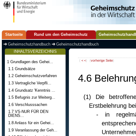
Startseite
Rund um den Geheimschutz
Geheimschutzhand
Geheimschutzhandbuch
Geheimschutzhandbuch
INHALTSVERZEICHNIS
(
< <
)
(
vorherige Seite
)
1 Grundlagen des Gehei...
1.1 Grundsätze
4.6 Belehrun
1.2 Geheimschutzverfahren
1.3 Vertragliche Verpfli...
1.4 Grundsatz 'Kenntnis ...
(1) Die betroffe
1.5 Befugnis zur Weiterg...
1.6 Verschlusssachen
Erstbelehrung be
1.7 VS-NUR FÜR DEN
- in regelm
DIENS...
entspreche
1.8 Anlass für ein Gehei...
1.9 Veranlassung der Geh...
Unternehme