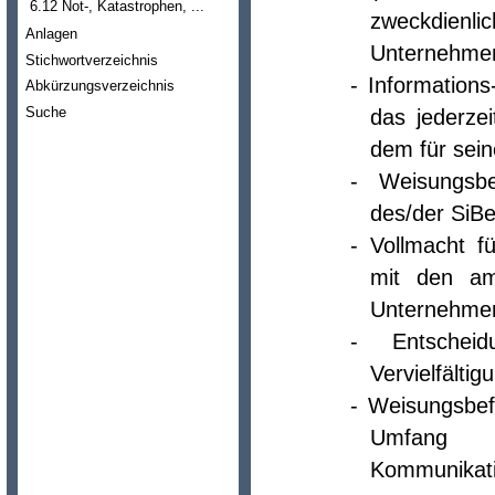
6.12 Not-, Katastrophen, ...
zweckdienli
Anlagen
Unternehmen
Stichwortverzeichnis
- Information
Abkürzungsverzeichnis
Suche
das jederzei
dem für sein
- Weisungsbe
des/der SiBe
- Vollmacht f
mit den am
Unternehme
- Entschei
Vervielfälti
- Weisungsbef
Umfang 
Kommunikati