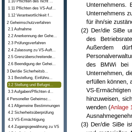
1.10 Pflichten des nicht ...
Unternehmens. E
1.11 Pflichten des VS-Auf...
Unternehmens zu 
1.12 Verantwortlichkeit f...
für ihn/sie zustä
2 Geheimschutzverfahren
2.1 Aufnahme
(2) Der/die SiBe u
2.2 Anerkennung der Gehe...
des Betriebsra
2.3 Prüfungsverfahren
Außerdem dürf
2.4 Zulassung zu VS-Auft...
Personalverwaltu
2.5 Grenzüberschreitende...
des BMWi bei U
2.6 Beendigung der Gehei...
3 Der/die Sicherheitsb...
Unternehmen, die
3.1 Bestellung, Einführu...
erfüllen können, 
3.2 Stellung und Befugni...
VS-Ermächtigte
3.3 Aufgaben/Pflichten d...
hinzuweisen, si
4 Personeller Geheimsc...
4.1 Allgemeine Bestimmungen
wenden (
Anlage 
4.2 Sicherheitsüberprüfung
Ausnahmegenehmi
4.3 VS-Ermächtigung
(3) Der/die SiBe 
4.4 Zugangsgewährung zu VS