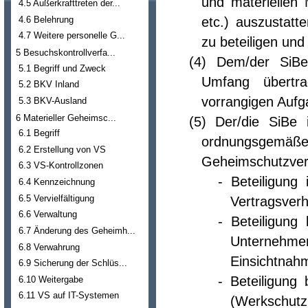
und materiellen 
4.5 Außerkrafttreten der...
4.6 Belehrung
etc.) auszustat
4.7 Weitere personelle G...
zu beteiligen und
5 Besuchskontrollverfa...
(4) Dem/der SiBe
5.1 Begriff und Zweck
Umfang übertra
5.2 BKV Inland
vorrangigen Aufga
5.3 BKV-Ausland
6 Materieller Geheimsc...
(5) Der/die SiBe 
6.1 Begriff
ordnungsgemäße
6.2 Erstellung von VS
Geheimschutzverp
6.3 VS-Kontrollzonen
- Beteiligung
6.4 Kennzeichnung
6.5 Vervielfältigung
Vertragsver
6.6 Verwaltung
- Beteiligun
6.7 Änderung des Geheimh...
Unternehm
6.8 Verwahrung
Einsichtnahm
6.9 Sicherung der Schlüs...
- Beteiligung
6.10 Weitergabe
6.11 VS auf IT-Systemen
(Werkschutz,