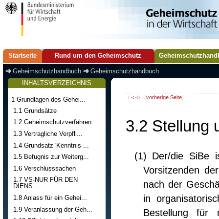
Startseite
Rund um den Geheimschutz
Geheimschutzhand
Geheimschutzhandbuch
Geheimschutzhandbuch
INHALTSVERZEICHNIS
(
< <
)
(
vorherige Seite
)
1 Grundlagen des Gehei...
1.1 Grundsätze
3.2 Stellung
1.2 Geheimschutzverfahren
1.3 Vertragliche Verpfli...
1.4 Grundsatz 'Kenntnis ...
(1) Der/die SiBe 
1.5 Befugnis zur Weiterg...
1.6 Verschlusssachen
Vorsitzenden der
1.7 VS-NUR FÜR DEN
nach der Geschäf
DIENS...
in organisatoris
1.8 Anlass für ein Gehei...
1.9 Veranlassung der Geh...
Bestellung für