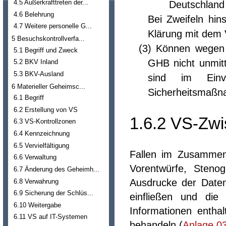
4.5 Außerkrafttreten der...
Deutschland 
4.6 Belehrung
Bei Zweifeln hins
4.7 Weitere personelle G...
Klärung mit dem 
5 Besuchskontrollverfa...
(3) Können wegen 
5.1 Begriff und Zweck
GHB nicht unmit
5.2 BKV Inland
5.3 BKV-Ausland
sind im Einv
6 Materieller Geheimsc...
Sicherheitsmaßna
6.1 Begriff
6.2 Erstellung von VS
1.6.2 VS-Zwi
6.3 VS-Kontrollzonen
6.4 Kennzeichnung
6.5 Vervielfältigung
Fallen im Zusammenh
6.6 Verwaltung
Vorentwürfe, Stenog
6.7 Änderung des Geheimh...
Ausdrucke der Daten
6.8 Verwahrung
6.9 Sicherung der Schlüs...
einfließen und die
6.10 Weitergabe
Informationen entha
6.11 VS auf IT-Systemen
behandeln (
Anlage 0