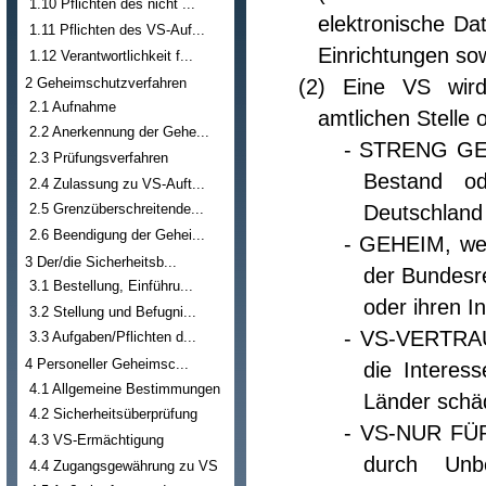
1.10 Pflichten des nicht ...
elektronische Da
1.11 Pflichten des VS-Auf...
Einrichtungen so
1.12 Verantwortlichkeit f...
2 Geheimschutzverfahren
(2) Eine VS wird 
2.1 Aufnahme
amtlichen Stelle 
2.2 Anerkennung der Gehe...
- STRENG GEH
2.3 Prüfungsverfahren
Bestand od
2.4 Zulassung zu VS-Auft...
Deutschland 
2.5 Grenzüberschreitende...
2.6 Beendigung der Gehei...
- GEHEIM, wen
3 Der/die Sicherheitsb...
der Bundesre
3.1 Bestellung, Einführu...
oder ihren 
3.2 Stellung und Befugni...
- VS-VERTRAU
3.3 Aufgaben/Pflichten d...
4 Personeller Geheimsc...
die Interes
4.1 Allgemeine Bestimmungen
Länder schäd
4.2 Sicherheitsüberprüfung
- VS-NUR FÜ
4.3 VS-Ermächtigung
durch Unb
4.4 Zugangsgewährung zu VS