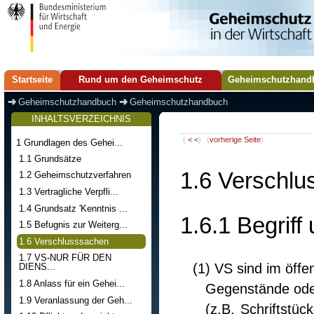
Startseite
Rund um den Geheimschutz
Geheimschutzhand
Geheimschutzhandbuch
Geheimschutzhandbuch
INHALTSVERZEICHNIS
(
< <
)
(
vorherige Seite
)
1 Grundlagen des Gehei...
1.1 Grundsätze
1.6 Verschl
1.2 Geheimschutzverfahren
1.3 Vertragliche Verpfli...
1.4 Grundsatz 'Kenntnis ...
1.6.1 Begriff
1.5 Befugnis zur Weiterg...
1.6 Verschlusssachen
1.7 VS-NUR FÜR DEN
(1) VS sind im öffe
DIENS...
1.8 Anlass für ein Gehei...
Gegenstände oder
1.9 Veranlassung der Geh...
(z.B. Schriftstüc